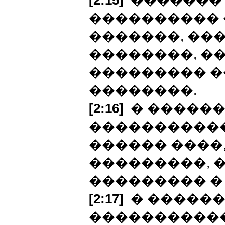
[2:15]
������� 
���������� 
�������, ��
��������, �
��������� �
��������.
[2:16]
� �����
�����������
������ ����,
���������, 
��������� �
[2:17]
� ������
����������