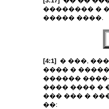
[3:17]
�� �� ��
�������� � 
����� ����.
[4:1]
� ���, ��
���� � ����
������ ����
���� ���� � 
��� ��� � �
��: