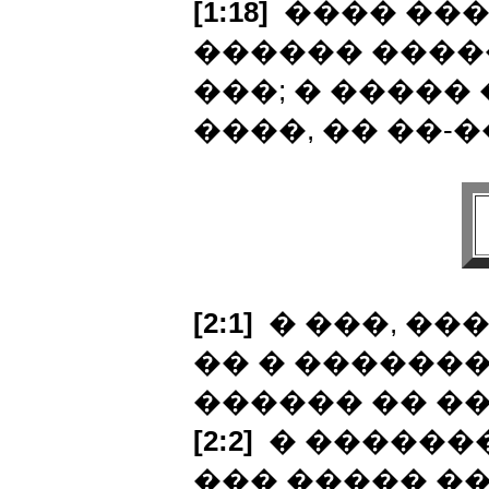
[1:18]
���� ���
������ �����
���; � �����
����, �� ��-
[2:1]
� ���, ��
�� � �������
������ �� �
[2:2]
� �������
��� ����� �