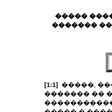
����� ���
������� ��
[1:1]
�����, ��
������� �� �
����������
����� � ����