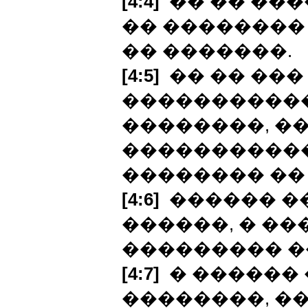
[4:4]
�� �� ���
�� �������� 
�� �������.
[4:5]
�� �� ���
�����������
��������, �
�����������
�������� ��
[4:6]
������ ��
������, � ��
��������� �
[4:7]
� ������ 
��������, �