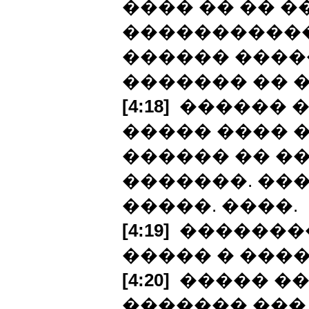
���� �� �� 
�����������
������ �����
������� �� �
[4:18]
������ �
����� ���� �
������ �� �
�������. ��
�����. ����.
[4:19]
��������
����� � ���
[4:20]
����� ��
������� ���