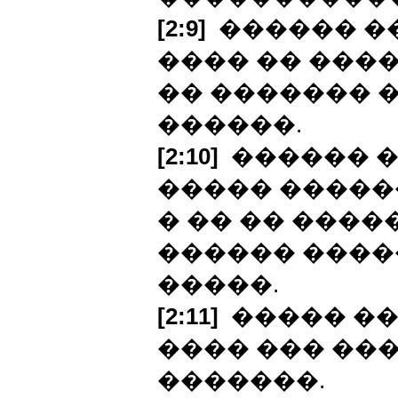
[2:9]
������ �
���� �� ����
�� ������� �
������.
[2:10]
������ �
����� �����
� �� �� ����
������ ����
�����.
[2:11]
����� �� 
���� ��� ���
�������.