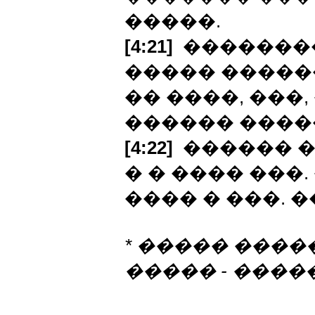
�����.
[4:21]
��������
����� �����
�� ����, ���,
������ ����
[4:22]
������ �
� � ���� ���
���� � ���. �
* ����� ����
����� - ����