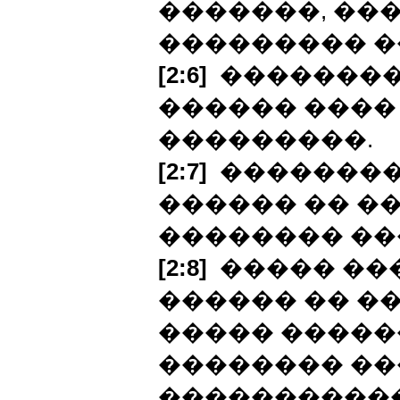
�������, ���
��������� �
[2:6]
��������
������ ����
���������.
[2:7]
��������,
������ �� ��
�������� ��
[2:8]
����� ��
������ �� �
����� �����
�������� ��
�����������