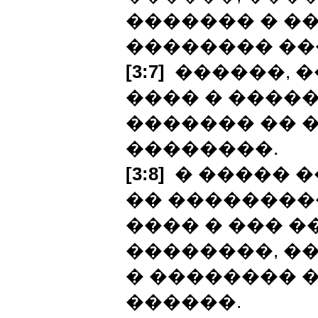
������� � �
�������� ���
[3:7]
������, �
���� � �����
������� �� 
��������.
[3:8]
� ����� �
�� ��������
���� � ��� �
��������, �
� �������� �
������.