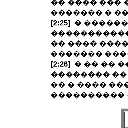
�� ���� ��� 
������� � �
[2:25]
� ������
�����������
�� ���� ����
������� ��
[2:26]
� �� �� 
�������� ��
�� � ���� ��
���������� 