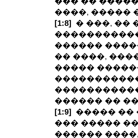
��� �� �����
����, ����� 
[1:8]
� ���, ��
�����������
������ ����
�� ����, ���
����� �����
�����������
�����������
������ �� ��
[1:9]
����� �� 
��� ����� ��
������ ����,