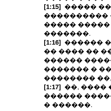
[1:15]
����� ���
���������� 
����� ����� 
�������.
[1:16]
������ �
�� ���� �� �
������ ����
������� � ��
�������� ��
[1:17]
��, ���� 
������ ����
� ������.