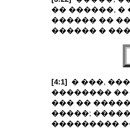
�� ������, �
������ �� �
������ � ���
[4:1]
� ���, ��
�������� �� 
��� �� ����
�����; �����
��������� �