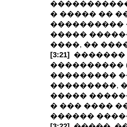
�����������
� ����� �� �
���������� 
����� �����
����, �� ���
[3:21]
������� �
���������� 
��������� 
���������, 
����� �����
� ��� ���� 
������ ����
[3:22]
�����, �