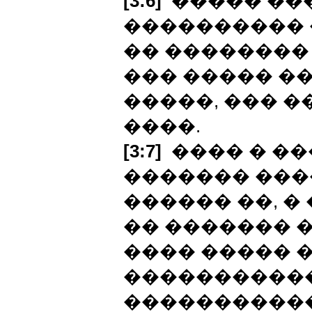
[3:6]
����� ��
���������� 
�� ��������
��� ����� ��
�����, ��� �
����.
[3:7]
���� � ��
������� ���
������ ��, �
�� ������� �
���� ����� �
����������
�����������