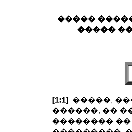
����� ����
����� �
[1:1]
�����, ��
������, �� �
�������� �� 
���������, �