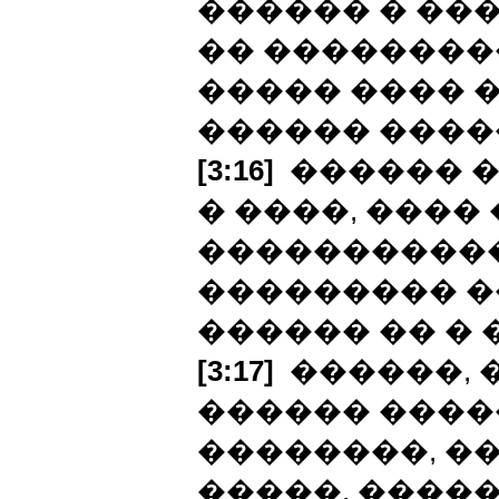
������ � ��
�� ��������
����� ���� �
������ ����
[3:16]
������ �
� ����, ����
�����������
��������� �
������ �� � 
[3:17]
������, �
������ �����
��������, �
�����, ����