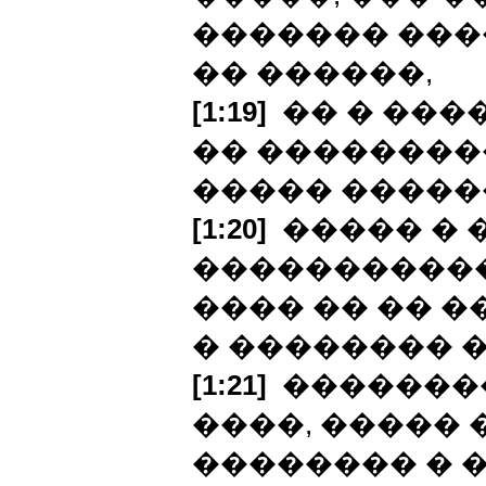
������� ���
�� ������,
[1:19]
�� � ���
�� ��������
����� �����
[1:20]
����� � 
�����������
���� �� �� �
� �������� �
[1:21]
��������
����, ����� 
�������� � �