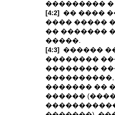
��������� � 
[4:2]
�� ���� �
���� ����� �
�� ������� �
�����.
[4:3]
������ ��
�������� ��
�������� ��
����������,
������� �� 
������ (���
�����������
�������), ��