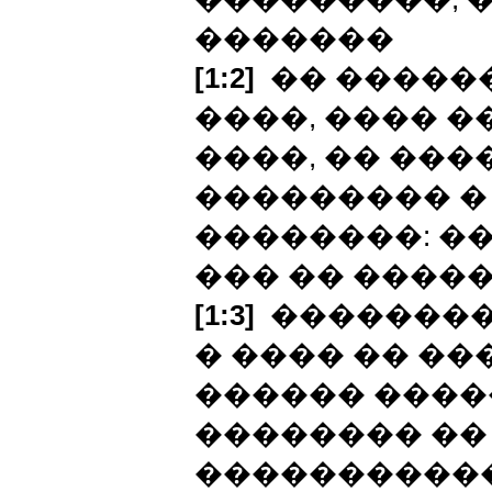
�������
[1:2]
�� ������
����, ���� 
����, �� ���
��������� �
��������: �
��� �� �����
[1:3]
��������
� ���� �� �
������ ����
�������� ��
�����������