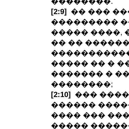
��������.
[2:9]
�� ��� ��
��������� �
����� ����, 
�� �� �����
�����������
����� �� � �
������� � �
��������;
[2:10]
��� ����
������ �����
���� ��� ���
����� �����