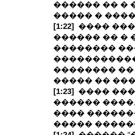
������ �� � 
����� � ����
[1:22]
���� ���
������ �� �
�������� ���
�����������
�������� ��
����� �� ���
[1:23]
���� ���
������ ����,
���� �������
����� �����
[1:24]
������ "