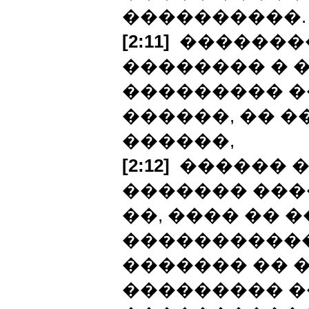
����������.
[2:11]
��������
�������� � 
��������� �
������, �� 
������,
[2:12]
������ �
������� ���
��, ���� �� 
�����������
������� �� �
��������� �