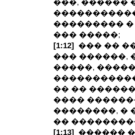
���, ������ 
����������
��������� �
��� �����;
[1:12]
��� �� ��
��� ������, 
�����, �����
�����������
�� �� �����
���� ������
��������, � 
�� ��������
[1:13]
������ �