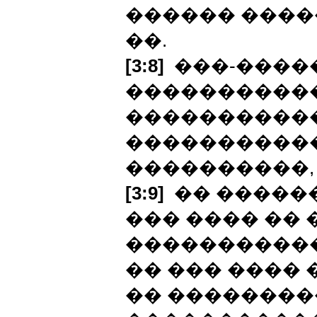
������ ����
��.
[3:8]
���-�����
�����������
�����������
�����������
����������,
[3:9]
�� ������
��� ���� �� �
�����������
�� ��� ���� 
�� ��������