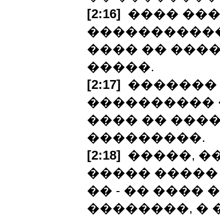
[2:16]
���� ���
�����������
���� �� ����
�����.
[2:17]
������� 
���������� 
���� �� ����
���������.
[2:18]
�����, �
����� �����
�� - �� ���� 
��������, � 