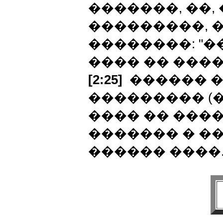
�������, ��,
���������, 
��������: "
���� �� ����
[2:25]
������ �
��������� (�
���� �� ���
������� � �
������ ����