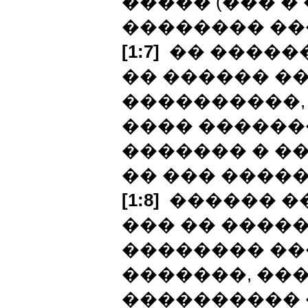
����� (��� �
�������� ��
[1:7]
�� �����
�� ������ �
����������,
���� ������
������� � ��
�� ��� �����
[1:8]
������ ��
��� �� �����
�������� ���
�������, ���
���������� 