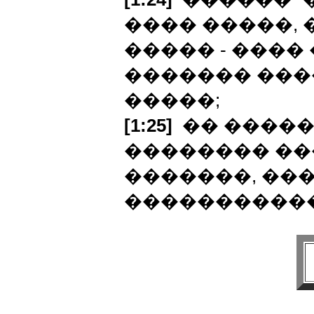
���� �����, 
����� - ����
������� ����
�����;
[1:25]
�� �����
�������� ���
�������, ���
�����������