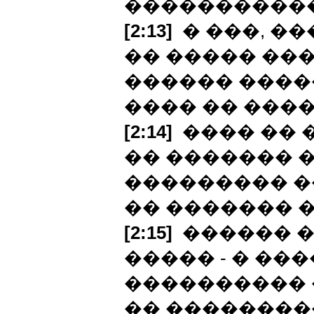
�����������
[2:13]
� ���, �
�� ����� ��
������ �����
���� �� ���
[2:14]
���� �� 
�� ������� �
��������� �
�� ������� 
[2:15]
������ �
����� - � ��
����������
�� ��������