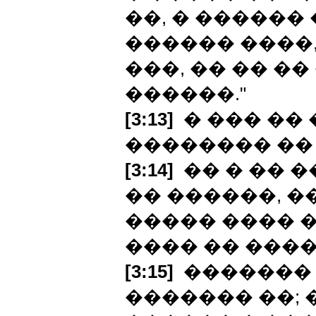
��, � ������
������ ����
���, �� �� �
������."
[3:13]
� ��� �� 
�������� ��
[3:14]
�� � �� 
�� ������, �
����� ���� �
���� �� ���
[3:15]
������� 
������� ��;