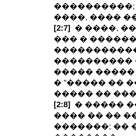
����������; 
����, ���� �
[2:7]
� ����, ��
��� � ������
����������� 
���������� 
����� ����� 
� "����� �� 
����� �� ���
[2:8]
� ����� �
���� �� �� 
�������; �� 