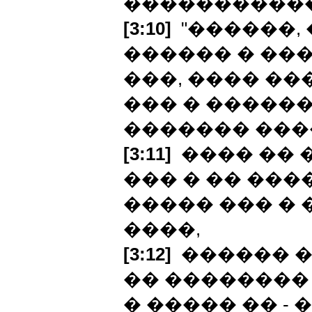
�����������
[3:10]
"������,
������ � ���
���, ���� ��
��� � ������
������� ���
[3:11]
���� �� 
��� � �� ���
����� ��� � 
����,
[3:12]
������ �
�� ��������
� ����� �� -