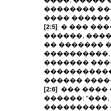
����, ����� 
�������� ��
���� ������
[2:5]
� ��� ���
������, ���
�� ������� �
����������,
������� ���
�����������
������ ����
[2:6]
��� ���� 
������: "���
���������� 