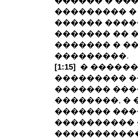
������ � ��
��������� �
������ ����
������� �� 
������� � ��
���������.
[1:15]
� ������
��������� �
������� ���
��������, � 
������� ���
���������� 
�����������