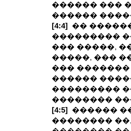
������ ��� 
������ �����
[4:4]
�� �����
��������� �
��� �����, �
�����, ��� �
��� ������� 
������ ����
��������� �
�������� ��
[4:5]
������ ��
�������� ��