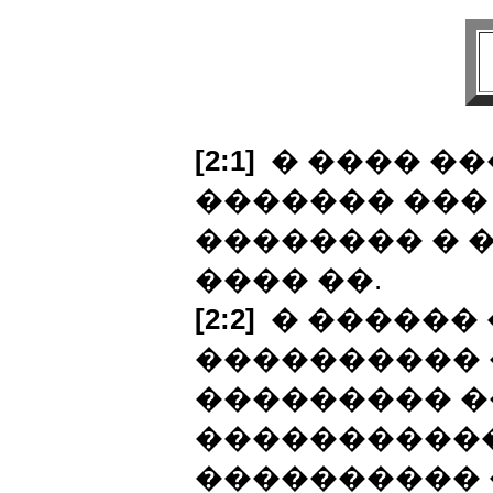
[2:1]
� ���� ��
������� ���
�������� � 
���� ��.
[2:2]
� ������
���������� 
��������� 
�����������
���������� �