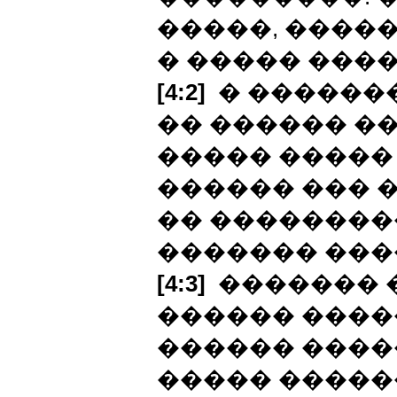
�����, ����
� ����� ����
[4:2]
� �������
�� ������ ��
����� ����� 
������ ��� �
�� ��������
������� ���
[4:3]
������� �
������ ����
������ ����
����� �����