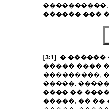
����������,
������ ��� 
[3:1]
� ������ 
����� ���� 
���������, 
�����, �����
���� �� ����
�����, �� ��