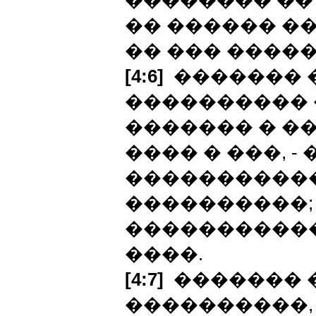
�������� ��
�� ������ ��
�� ��� �����
[4:6]
������� 
���������� 
������� � ��
���� � ���, -
����������
����������; 
�����������,
����.
[4:7]
������� �
����������,