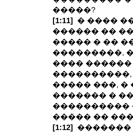
�����?
[1:11]
� ���� ��
������ �� ��
����� � �� 
���������, �
���� ������
����������,
����� ���, �
������� � ��
���������� 
����� �� ���
[1:12]
������� 