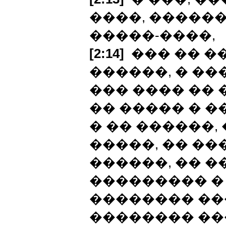
����, ������
�����-����,
[2:14]
��� �� �
������, � ���
��� ���� ��
�� ����� � �
� �� ������,
�����, �� ��
������, �� �
��������� �
�������� ��
�������� ���