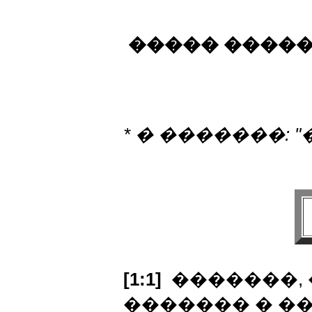
����� ����
* � �������: 
[1:1]
�������, 
������� � ��