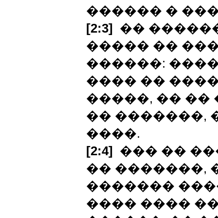
������ � ��
[2:3]
�� ������
����� �� ��
������: ���
���� �� ����
�����, �� ��
�� �������, 
����.
[2:4]
��� �� ��
�� �������, �
������� ����
���� ���� �