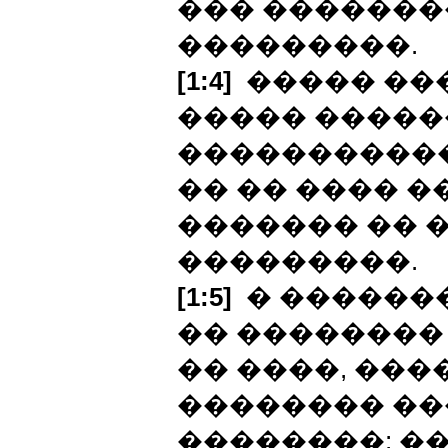
��� ��������
���������.
[1:4]
����� ��
����� �����
�����������
�� �� ���� �
������� �� 
���������.
[1:5]
� �������
�� ��������
�� ����, ����
�������� ��
��������; �