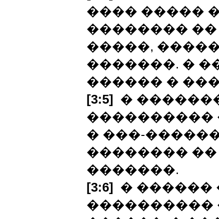
���� ����� 
�������� �� 
�����, ����� 
�������. � �
������ � ���
[3:5]
� �������
���������� 
� ���-������
�������� ��
�������.
[3:6]
� ������ 
���������� 