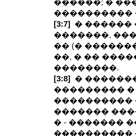
������; � ��
���������� 
[3:7]
� ������ 
�������, ��
�� (� ������
��, � �� ���
��������.
[3:8]
� �������
��������� �
���������� �
������� ���
� - ������� �
���������� 