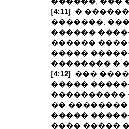
������, ��� 
[4:11]
� ������
�������, ���
������ �����
������ ����
����� �����
�������� � �
[4:12]
��� ����
����� �����
���������� �
�� ��������
����� �����
���� ����� 