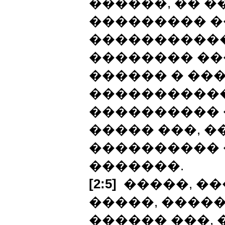
������, �� �
��������� �
�����������
�������� ��
������ � ���
����������
���������� 
����� ���, �
���������� 
�������.
[2:5]
�����, ��
�����, �����
������ ���, 