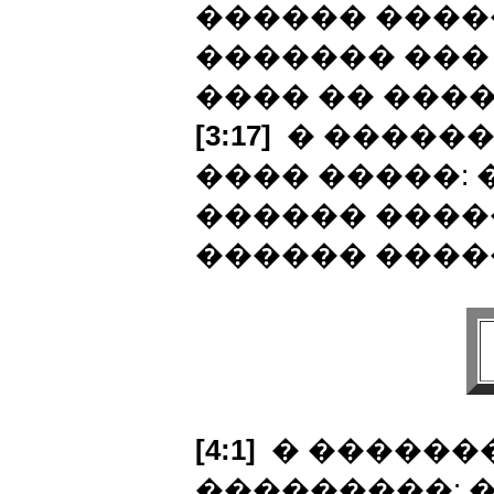
������ ����
������� ���
���� �� ���
[3:17]
� ������
���� �����: 
������ ����
������ �����
[4:1]
� ������
���������: 