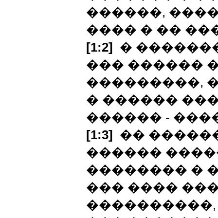
������, ����
���� � �� ��
[1:2]
� �������
��� ������ �
���������, 
� ������ ��
������ - ��
[1:3]
�� ������
������ ����
�������� � 
��� ���� ��
����������,