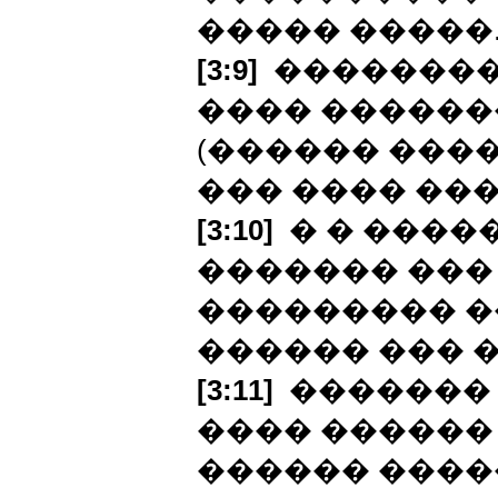
����� �����
[3:9]
��������
���� ������
(������ ���
��� ���� ���
[3:10]
� � ����
������� ���
��������� ��
������ ��� 
[3:11]
������� 
���� ������
������ �����