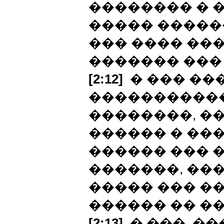
�������� � 
����� �����
��� ���� ��
������� ��� 
[2:12]
� ��� ���
�����������
��������, �
������ � ���
������ ��� �
�������, ��
����� ��� �
������ �� ��
[2:13]
� ���, ��