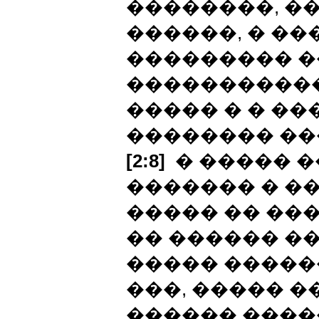
��������, �
������, � ��
��������� �
�����������
����� � � ��
�������� ��
[2:8]
� ����� �
������� � �
����� �� ���
�� ������ �
����� �����
���, ����� �
������ ����