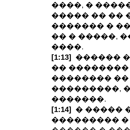
����, � ����
����� �� �� 
������� � �
�� � �����, 
����.
[1:13]
������ �
�� �������� 
�������� ��
���������, 
�������.
[1:14]
� ����� 
��������� �