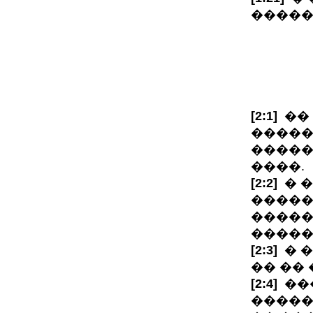
�����
[2:1]
�� 
�����
�����
����.
[2:2]
� �
�����
�����
�����
[2:3]
� �
�� �� 
[2:4]
���
������