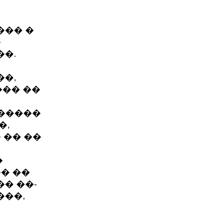
��� �
�
��.
��,
��� ��
 �����
�,
 �� ��
�
� ��
� ��-
���,