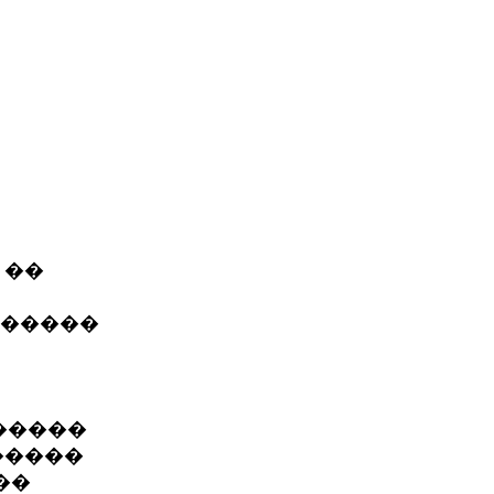
 ��
������
������
 �����
��