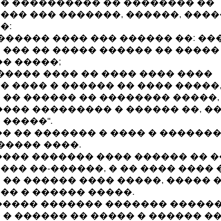
� ���������� �� �������� ��
��� ��� �������, ������, ����
�:
������ ���� ��� ������ ��: ��
 ��� �� ����� ������ �� �����
�� �����;
����� ���� �� ���� ���� ����
� ���� � ������ �� ���� �����
 �� ������ �� �������� �����,
���� ��������� � ������ ��, �
 �����".
� �� ������� � ���� � �������
 ����� ����.
��� ������� ���� ������ �� �
��� ��-������, � �� ���� ���� 
 �� ������ ���� �����, ����� 
�� � ������ �����.
���� ������� ������� �����
 � ������ �� ����� � ������ �