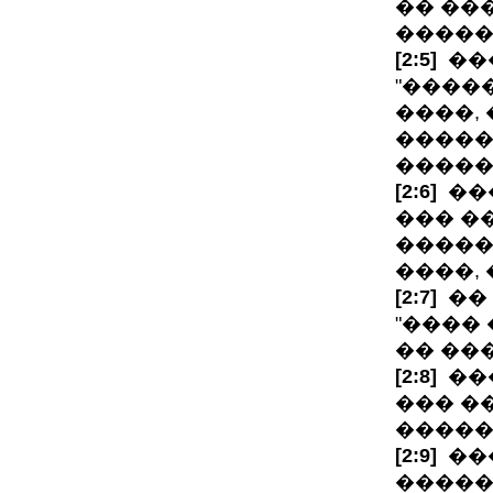
�� ���
�����"
[2:5]
���
"����
����,
�����
�����
[2:6]
���
��� �
�����
����, 
[2:7]
�� 
"���� 
�� ���
[2:8]
���
��� �
�����
[2:9]
���
�����