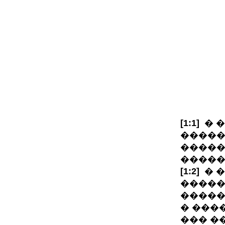
[1:1]
� �
�����
�����
�����
[1:2]
� �
�����
�����
� ����
��� �