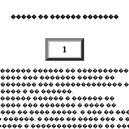
����� �� ������ �������
1
������ ������ �� ����������
���� ��� ������� ����� ��
������� ��� ������������� 
���� � �� ������.
������ ������ � ������ ��
���� ��� ������� � ���� ��
��� �� ���� �����, � ��� �� �
 ������, � ���� �� ���� ���, �
����� � �������������� �� ��