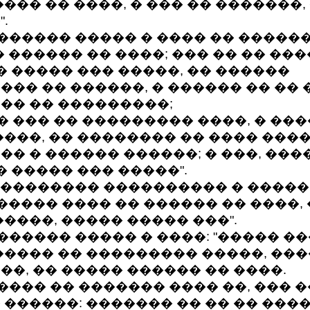
��� �� ����, � ��� �� �������,
.
����� ����� � ���� �� ������
� ������ �� ����; ��� �� �� ��
 � ����� ��� �����, �� ������
��� �� ������, � ������ �� �� 
�� �� ���������;
 ��� �� ��������� ����, � ��
����, �� �������� �� ���� ����
�� � ������ ������; � ���, ���
� ����� ��� �����".
�������� ���������� � �����
����� ���� �� ������ �� ����, 
����, ����� ����� ���".
����� ����� � ����: "����� ��
����� �� ��������� �����, ��
��, �� ����� ������ �� ����.
��� �� ������� ���� ��, ��� 
 ������: ������� �� �� �� ���